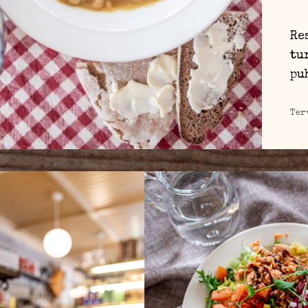
Re
tu
pu
Ter