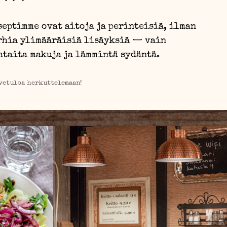
septimme ovat aitoja ja perinteisiä, ilman
rhia ylimääräisiä lisäyksiä — vain
htaita makuja ja lämmintä sydäntä.
vetuloa herkuttelemaan!