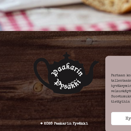
Parhaan ko
tallentaak
hyväksymin
selauskäyt
Suostumuks
tiettyihin
Hy
© 2026 Paakarin Pysäkki