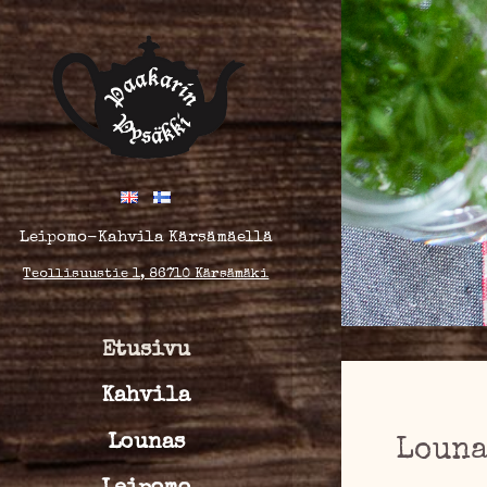
Siirry
sisältöön
Leipomo-Kahvila Kärsämäellä
Teollisuustie 1, 86710 Kärsämäki
Etusivu
Kahvila
Lounas
Louna