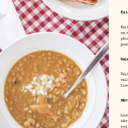
Kei
Val
on 
päi
jau
Sal
Val
val
lis
Häv
Lou
häv
voi