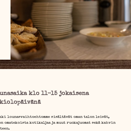
unasaika klo 11-15 jokaisena
kiolopäivänä
kki lounasvaihtoehtomme sisältävät oman talon leivät,
on omatekoista kotikaljaa ja muut ruokajuomat sekä kahvin
 teen.