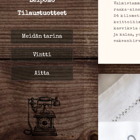
Leipomo
Valmistamm
raaka-aine
Tilaustuotteet
24 kilomet
keittoihim
kasviksia 
ja kalaa, 
Meidän tarina
saksanhirv
Vintti
Aitta