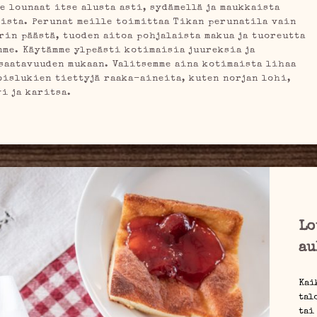
e lounaat itse alusta asti, sydämellä ja maukkaista
ista. Perunat meille toimittaa Tikan perunatila vain
rin päästä, tuoden aitoa pohjalaista makua ja tuoreutta
me. Käytämme ylpeästi kotimaisia juureksia ja
saatavuuden mukaan. Valitsemme aina kotimaista lihaa
poislukien tiettyjä raaka-aineita, kuten norjan lohi,
i ja karitsa.
Lo
au
Kai
tal
tai