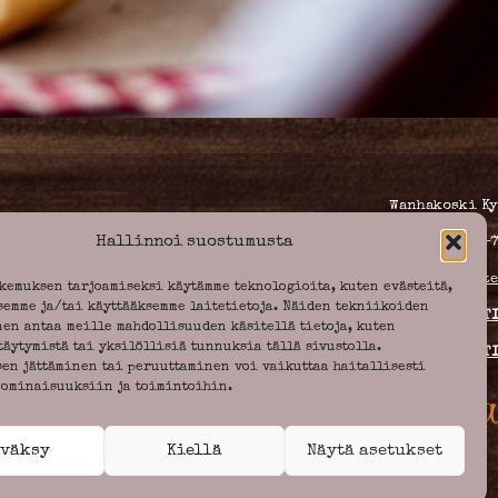
Wanhakoski Ky
Hallinnoi suostumusta
0989287-7
Tietosuojaseloste
kemuksen tarjoamiseksi käytämme teknologioita, kuten evästeitä,
semme ja/tai käyttääksemme laitetietoja. Näiden tekniikoiden
LEIPOMON RAPORTTI
en antaa meille mahdollisuuden käsitellä tietoja, kuten
täytymistä tai yksilöllisiä tunnuksia tällä sivustolla.
KAHVILAN RAPORTTI
en jättäminen tai peruuttaminen voi vaikuttaa haitallisesti
 ominaisuuksiin ja toimintoihin.
väksy
Kiellä
Näytä asetukset