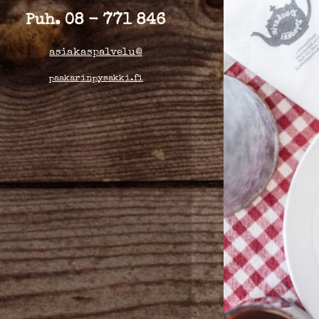
Puh.
08 - 771 846
asiakaspalvelu@
paakarinpysakki.fi