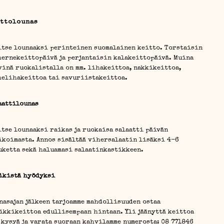
ttolounas
itse lounaaksi perinteinen suomalainen keitto. Torstaisin
hernekeittopäivä ja perjantaisin kalakeittopäivä. Muina
vinä ruokalistalla on mm. lihakeittoa, nakkikeittoa,
helihakeittoa tai savuriistakeittoa.
aattilounas
itse lounaaksi raikas ja ruokaisa salaatti päivän
ikoimasta. Annos sisältää vihersalaatin lisäksi 4-6
uketta sekä haluamasi salaatinkastikkeen.
ikistä hyödyksi
nasajan jälkeen tarjoamme mahdollisuuden ostaa
ikkikeittoa edullisempaan hintaan. Yli jäänyttä keittoa
 kysyä ja varata suoraan kahvilamme numerosta: 08 771846